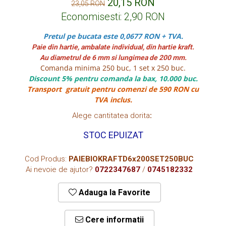
20,15 RON
23,05 RON
CUTII KRAFT MENIU
Economisesti:
2,90
RON
CUTII KRAFT MENIU CU CLAPETE
Pretul pe bucata este 0,0677 RON + TVA.
CUTII CARTON ALB BURGER
Paie din hartie, ambalate individual, din hartie kraft.
PIZZERII
Au diametrul de 6 mm si lungimea de 200 mm.
Comanda minima 250 buc, 1 set x 250 buc.
CUTII PIZZA KRAFT NATUR
Discount 5% pentru comanda la bax, 10.000 buc.
CUTII PIZZA CARTON ALB
Transport gratuit pentru comenzi de 590 RON cu
PUNGI HARTIE CU FEREASTRA
TVA inclus.
RESIGILABILE
Alege cantitatea dorita
:
COFETARII
STOC EPUIZAT
CUTIE TORT
DISCURI TORT
Cod Produs:
PAIEBIOKRAFTD6x200SET250BUC
Ai nevoie de ajutor?
0722347687
/
0745182332
AMBALAJE BIO
AMBALAJE BIO TRESTIE
Adauga la Favorite
AMBALAJE BIO PALMIER
AMBALAJE BIO BAMBUS PLA
Cere informatii