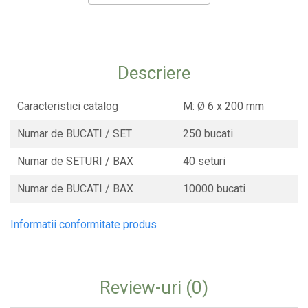
CONSUMABILE
CAPACE
CAPACE BIODEGRADABILE
Descriere
SUPORTI PAHARE
PAIE DIN HARTIE KRAFT
Caracteristici catalog
M: Ø 6 x 200 mm
PALETINE LEMN
Numar de BUCATI / SET
250 bucati
DISPENSER SERVETELE
Numar de SETURI / BAX
40 seturi
Numar de BUCATI / BAX
10000 bucati
Informatii conformitate produs
Review-uri
(0)