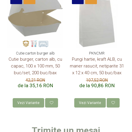
Cutie carton burger alb
PKNCMR
Cutie burger, carton alb, cu
Pungi hartie, kraft ALB, cu
capac, 100 x 100 mm, 50
maner rasucit, netiparite 31
buc/set, 200 buc/bax
x 12 x 40 cm, 50 buc/bax
42,21 RON
107,52 RON
de la 35,16 RON
de la 90,86 RON
Vezi Variante
Vezi Variante
Trimite un mesaj