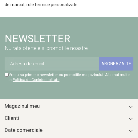
CUTII KRAFT MENIU
de marcat, role termice personalizate
CUTII KRAFT MENIU CU CLAPETE
CUTII CARTON ALB BURGER
PIZZERII
NEWSLETTER
CUTII PIZZA KRAFT NATUR
Nu rata ofertele si promotiile noastre
CUTII PIZZA CARTON ALB
PUNGI HARTIE CU FEREASTRA
RESIGILABILE
Vreau sa primesc newsletter cu promotiile magazinului. Afla mai multe
COFETARII
in
Politica de Confidentialitate
CUTIE TORT
DISCURI TORT
AMBALAJE BIO
Magazinul meu
AMBALAJE BIO TRESTIE
Clienti
AMBALAJE BIO PALMIER
Date comerciale
AMBALAJE BIO BAMBUS PLA