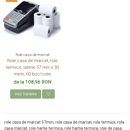
Role termice personalizate
PUNGI DE HARTIE COLORATE
ROLE TERMICE
ROLE CASA DE MARCAT 57 mm x 18
m
ROLE CASA DE MARCAT 57 mm x 25
m
ROLE CASA DE MARCAT 57 mm x 30
Role casa de marcat
m
Role casa de marcat, role
ROLE CASA DE MARCAT 80 mm x 30
termice, latime 57 mm x 30
m
metri, 60 buc/cutie
ROLE CASA DE MARCAT 80 mm x 40
de la 108,96 RON
m
ROLE CASA DE MARCAT 80 mm x 50
Vezi Variante
m
AMBALAJE FAST FOOD,
CATERING SI STREET FOOD
role casa de marcat 57mm, role casa de marcat, role termice, rola
CUTII CARTON CARTOFI PRAJITI
casa marcat, role hartie termica, role hartia termica, role de casa