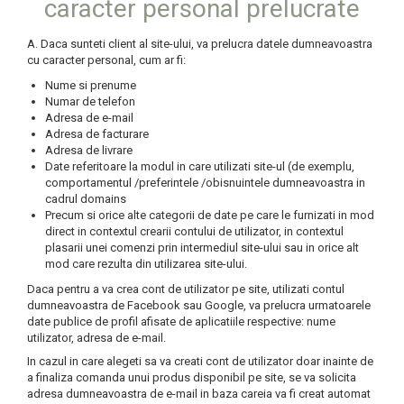
caracter personal prelucrate
CUTII KRAFT MENIU
CUTII KRAFT MENIU CU CLAPETE
A. Daca sunteti client al site-ului, va prelucra datele dumneavoastra
cu caracter personal, cum ar fi:
CUTII CARTON ALB BURGER
Nume si prenume
PIZZERII
Numar de telefon
Adresa de e-mail
CUTII PIZZA KRAFT NATUR
Adresa de facturare
CUTII PIZZA CARTON ALB
Adresa de livrare
Date referitoare la modul in care utilizati site-ul (de exemplu,
PUNGI HARTIE CU FEREASTRA
comportamentul /preferintele /obisnuintele dumneavoastra in
RESIGILABILE
cadrul domains
Precum si orice alte categorii de date pe care le furnizati in mod
COFETARII
direct in contextul crearii contului de utilizator, in contextul
plasarii unei comenzi prin intermediul site-ului sau in orice alt
CUTIE TORT
mod care rezulta din utilizarea site-ului.
DISCURI TORT
Daca pentru a va crea cont de utilizator pe site, utilizati contul
AMBALAJE BIO
dumneavoastra de Facebook sau Google, va prelucra urmatoarele
date publice de profil afisate de aplicatiile respective: nume
AMBALAJE BIO TRESTIE
utilizator, adresa de e-mail.
In cazul in care alegeti sa va creati cont de utilizator doar inainte de
AMBALAJE BIO PALMIER
a finaliza comanda unui produs disponibil pe site, se va solicita
AMBALAJE BIO BAMBUS PLA
adresa dumneavoastra de e-mail in baza careia va fi creat automat