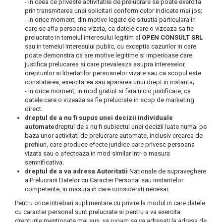
- in ceea ce priveste activitatile de prelucrare se poate exercita
prin transmiterea unei solicitari conform celor indicate mai jos;
- in orice moment, din motive legate de situatia particulara in
care se afla persoana vizata, ca datele care o vizeaza sa fie
prelucrate in temeiul interesului legitim al
OPEN CONSULT SRL
sau in temeiul interesului public, cu exceptia cazurilor in care
poate demonstra ca are motive legitime si imperioase care
justifica prelucarea si care prevaleaza asupra intereselor,
drepturilor si libertatilor persoanelor vizate sau ca scopul este
constatarea, exercitarea sau apararea unui drept in instanta;
- in orice moment, in mod gratuit si fara nicio justificare, ca
datele care o vizeaza sa fie prelucrate in scop de marketing
direct.
dreptul de a nu fi supus unei decizii individuale
automate
dreptul de a nu fi subiectul unei decizii luate numai pe
baza unor activitati de prelucrare automate, inclusiv crearea de
profiluri, care produce efecte juridice care privesc persoana
vizata sau o afecteaza in mod similar intr-o masura
semnificativa;
dreptul de a va adresa Autoritatii
Nationale de supraveghere
a Prelucrarii Datelor cu Caracter Personal sau instantelor
competente, in masura in care considerati necesar.
Pentru orice intrebari suplimentare cu privire la modul in care datele
cu caracter personal sunt prelucrate si pentru a va exercita
drepturile mentionate mai sus, va rugam sa va adresati la adresa de