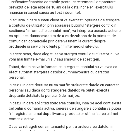
justificative financiar-contabile pentru care termenul de pastrare
prevazut de lege este de 10 ani de la data incheierii exercitiului
financiar in cursul caruia au fost intocmite).
In situatia in care sunteti client si va exercitati optiunea de stergere
a contului de utilizator, prin apasarea butonul "stergere cont" din
sectiunea "informatiile contului meu", va interpreta aceasta actiune
ca optiunea dumneavoastra de a va dezabona de la primirea de
comunicari comerciale prin care va tinem la curent despre
produsele si serviciile oferite prin intermediul site-ului.
In acest sens, daca alegeti sa va stergeti contul de utilizator, nu va
vom mai trimite e-mailuri si / sau sms-uri de acest gen.
Totusi, dorim sa va informam ca stergerea contului nu va avea ca
efect automat stergerea datelor dumneavoastra cu caracter
personal.
In cazul in care doriti sa nu va mai fie prelucrate datele cu caracter
personal sau daca doriti stergerea datelor, va puteti exercita
drepturile detaliate la punctul 6 de mai jos.
In cazul in care solicitati stergerea contului, insa pe acel cont exista
cel putin o comanda activa, cererea de stergere a contului va putea
fi inregistrata numai dupa livrarea produselor si finalizarea ultimei
comenzi active.
Daca va retrageti consimtamantul pentru prelucrarea datelor in