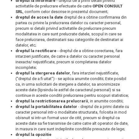
dreptul la informare
- dreptul de a primi detalii privind
activitatile de prelucrare efectuate de catre
OPEN CONSULT
SRL
, conform celor descrise in prezentul document;
dreptul de acces la date
dreptul de a obtine confirmarea din
partea cu privire la prelucrarea datelor cu caracter personal,
precum si detalii privind activitatile de prelucrare precum
modalitatea in care sunt prelucrate datele, scopul in care se
face prelucrarea, destinatarii sau categoriile de destinatari ai
datelor, etc;
dreptul la rectificare
- dreptul de a obtine corectarea, fara
intarzieri justificate, de catre a datelor cu caracter personal
inexacte/ nejustificate, precum si completarea datelor
incomplete;
dreptul la stergerea datelor
, fara intarzieri nejustificate,
("dreptul de a fi uitat") - se aplica anumite conditii; Este posibil
ca, in urma solicitarii de stergere a datelor, sa anonimizeze
aceste date (lipsindu-le astfel de caracterul personal) si sa
continue in aceste conditii prelucrarea pentru scopuri statistice;
dreptul la restrictionarea prelucrarii
, in anumite conditii;
dreptul la portabilitatea datelor
- dreptul de a primi datele cu
caracter personal intr-o modalitate structurata, folosita in mod
obisnuit si intr-un format usor de citit, precum si dreptul ca
aceste date sa fie transmise de catre catre alt operator de date,
in masura in care sunt indeplinite conditiile prevazute de lege;
dreptul la opozitie