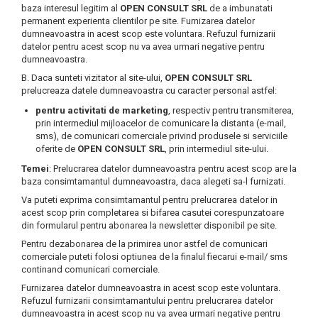
baza interesul legitim al
OPEN CONSULT SRL
de a imbunatati
permanent experienta clientilor pe site. Furnizarea datelor
dumneavoastra in acest scop este voluntara. Refuzul furnizarii
datelor pentru acest scop nu va avea urmari negative pentru
dumneavoastra.
B. Daca sunteti vizitator al site-ului,
OPEN CONSULT SRL
prelucreaza datele dumneavoastra cu caracter personal astfel:
pentru activitati de marketing
, respectiv pentru transmiterea,
prin intermediul mijloacelor de comunicare la distanta (e-mail,
sms), de comunicari comerciale privind produsele si serviciile
oferite de
OPEN CONSULT SRL
, prin intermediul site-ului.
Temei
: Prelucrarea datelor dumneavoastra pentru acest scop are la
baza consimtamantul dumneavoastra, daca alegeti sa-l furnizati.
Va puteti exprima consimtamantul pentru prelucrarea datelor in
acest scop prin completarea si bifarea casutei corespunzatoare
din formularul pentru abonarea la newsletter disponibil pe site.
Pentru dezabonarea de la primirea unor astfel de comunicari
comerciale puteti folosi optiunea de la finalul fiecarui e-mail/ sms
continand comunicari comerciale.
Furnizarea datelor dumneavoastra in acest scop este voluntara.
Refuzul furnizarii consimtamantului pentru prelucrarea datelor
dumneavoastra in acest scop nu va avea urmari negative pentru