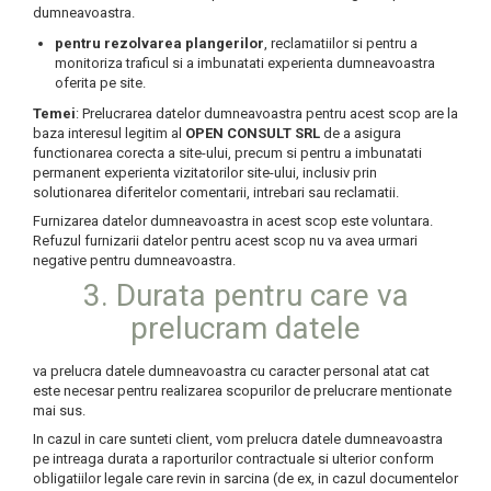
dumneavoastra.
pentru rezolvarea plangerilor
, reclamatiilor si pentru a
monitoriza traficul si a imbunatati experienta dumneavoastra
oferita pe site.
Temei
: Prelucrarea datelor dumneavoastra pentru acest scop are la
baza interesul legitim al
OPEN CONSULT SRL
de a asigura
functionarea corecta a site-ului, precum si pentru a imbunatati
permanent experienta vizitatorilor site-ului, inclusiv prin
solutionarea diferitelor comentarii, intrebari sau reclamatii.
Furnizarea datelor dumneavoastra in acest scop este voluntara.
Refuzul furnizarii datelor pentru acest scop nu va avea urmari
negative pentru dumneavoastra.
3. Durata pentru care va
prelucram datele
va prelucra datele dumneavoastra cu caracter personal atat cat
este necesar pentru realizarea scopurilor de prelucrare mentionate
mai sus.
In cazul in care sunteti client, vom prelucra datele dumneavoastra
pe intreaga durata a raporturilor contractuale si ulterior conform
obligatiilor legale care revin in sarcina (de ex, in cazul documentelor