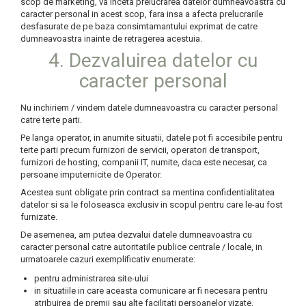
scop de marketing, va inceta prelucrarea datelor dumneavoastra cu
caracter personal in acest scop, fara insa a afecta prelucrarile
desfasurate de pe baza consimtamantului exprimat de catre
dumneavoastra inainte de retragerea acestuia.
4. Dezvaluirea datelor cu
caracter personal
Nu inchiriem / vindem datele dumneavoastra cu caracter personal
catre terte parti.
Pe langa operator, in anumite situatii, datele pot fi accesibile pentru
terte parti precum furnizori de servicii, operatori de transport,
furnizori de hosting, companii IT, numite, daca este necesar, ca
persoane imputernicite de Operator.
Acestea sunt obligate prin contract sa mentina confidentialitatea
datelor si sa le foloseasca exclusiv in scopul pentru care le-au fost
furnizate.
De asemenea, am putea dezvalui datele dumneavoastra cu
caracter personal catre autoritatile publice centrale / locale, in
urmatoarele cazuri exemplificativ enumerate:
pentru administrarea site-ului
in situatiile in care aceasta comunicare ar fi necesara pentru
atribuirea de premii sau alte facilitati persoanelor vizate,