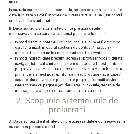
un cont.
CONSUMABILE
In cazul in care nu finalizati comanda, adresa de e-mail si celelalte
CAPACE
date furnizate nu vor fi stocate de
OPEN CONSULT SRL
, iar contul
creat va fi sters automat.
CAPACE BIODEGRADABILE
B. Daca sunteti vizitator al site-ului, va prelucra datele
SUPORTI PAHARE
dumneavoastra cu caracter personal pe care le furnizati:
PAIE DIN HARTIE KRAFT
In mod direct in contextul utilizarii site-ului, cum ar fi datele pe
care le furnizati in cadrul sectiunii de contact / intrebari /
PALETINE LEMN
reclamatii, in masura in care ne contactati in acest fel
In mod indirect, date precum: adresa IP, browser folosit, durata
DISPENSER SERVETELE
navigarii, istoricul cautarilor, sistem de operare folosit, limba si
pagini vizualizate, URL-uri complete, secventa de click-uri catre,
prin si de la site-ul nostru, informatii sau produse vizualizate /
cautate, durata vizitelor pe anumite pagini, informatii privind
interactiunea cu paginile (ex. derularea, click-urile, trecerile de
mouse), date despre comportamentul utilizatorilor.
2. Scopurile si temeiurile de
prelucrarii
A. Daca sunteti client al site-ului, prelucreaza datele dumneavoastra
cu caracter personal astfel: