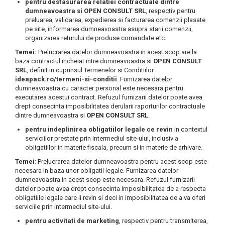
pentru desfasurarea relatiei contractuale dintre
dumneavoastra si OPEN CONSULT SRL
, respectiv pentru
preluarea, validarea, expedierea si facturarea comenzii plasate
pe site, informarea dumneavoastra asupra starii comenzii,
organizarea returului de produse comandate etc.
Temei:
Prelucrarea datelor dumneavoastra in acest scop are la
baza contractul incheiat intre dumneavoastra si
OPEN CONSULT
SRL
, definit in cuprinsul Termenelor si Conditiilor
ideapack.ro/termeni-si-conditii
. Furnizarea datelor
dumneavoastra cu caracter personal este necesara pentru
executarea acestui contract. Refuzul furnizarii datelor poate avea
drept consecinta imposibilitatea derularii raporturilor contractuale
dintre dumneavoastra si
OPEN CONSULT SRL
.
pentru indeplinirea obligatiilor legale ce revin
in contextul
serviciilor prestate prin intermediul site-ului, inclusiv a
obligatiilor in materie fiscala, precum si in materie de arhivare.
Temei
: Prelucrarea datelor dumneavoastra pentru acest scop este
necesara in baza unor obligatii legale. Furnizarea datelor
dumneavoastra in acest scop este necesara. Refuzul furnizarii
datelor poate avea drept consecinta imposibilitatea de a respecta
obligatiile legale care ii revin si deci in imposibilitatea de a va oferi
serviciile prin intermediul site-ului.
pentru activitati de marketing
, respectiv pentru transmiterea,