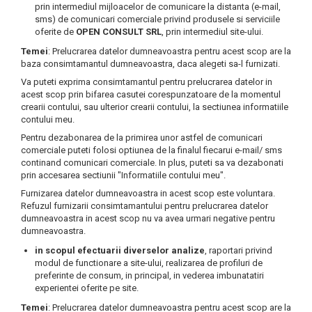
prin intermediul mijloacelor de comunicare la distanta (e-mail,
sms) de comunicari comerciale privind produsele si serviciile
oferite de
OPEN CONSULT SRL
, prin intermediul site-ului.
Temei
: Prelucrarea datelor dumneavoastra pentru acest scop are la
baza consimtamantul dumneavoastra, daca alegeti sa-l furnizati.
Va puteti exprima consimtamantul pentru prelucrarea datelor in
acest scop prin bifarea casutei corespunzatoare de la momentul
crearii contului, sau ulterior crearii contului, la sectiunea informatiile
contului meu.
Pentru dezabonarea de la primirea unor astfel de comunicari
comerciale puteti folosi optiunea de la finalul fiecarui e-mail/ sms
continand comunicari comerciale. In plus, puteti sa va dezabonati
prin accesarea sectiunii "Informatiile contului meu".
Furnizarea datelor dumneavoastra in acest scop este voluntara.
Refuzul furnizarii consimtamantului pentru prelucrarea datelor
dumneavoastra in acest scop nu va avea urmari negative pentru
dumneavoastra.
in scopul efectuarii diverselor analize
, raportari privind
modul de functionare a site-ului, realizarea de profiluri de
preferinte de consum, in principal, in vederea imbunatatiri
experientei oferite pe site.
Temei
: Prelucrarea datelor dumneavoastra pentru acest scop are la