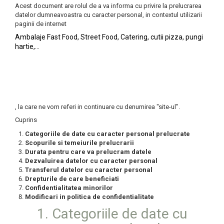
Role termice personalizate
PUNGI DE HARTIE COLORATE
Acest document are rolul de a va informa cu privire la prelucrarea
datelor dumneavoastra cu caracter personal, in contextul utilizarii
ROLE TERMICE
paginii de internet
ROLE CASA DE MARCAT 57 mm x 18
Ambalaje Fast Food, Street Food, Catering, cutii pizza, pungi
m
hartie,...
ROLE CASA DE MARCAT 57 mm x 25
m
ROLE CASA DE MARCAT 57 mm x 30
m
, la care ne vom referi in continuare cu denumirea "site-ul".
ROLE CASA DE MARCAT 80 mm x 30
Cuprins
m
Categoriile de date cu caracter personal prelucrate
ROLE CASA DE MARCAT 80 mm x 40
Scopurile si temeiurile prelucrarii
m
Durata pentru care va prelucram datele
Dezvaluirea datelor cu caracter personal
ROLE CASA DE MARCAT 80 mm x 50
Transferul datelor cu caracter personal
m
Drepturile de care beneficiati
AMBALAJE FAST FOOD,
Confidentialitatea minorilor
CATERING SI STREET FOOD
Modificari in politica de confidentialitate
1. Categoriile de date cu
CUTII CARTON CARTOFI PRAJITI