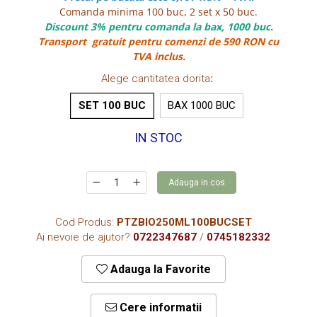
CUTII KRAFT MENIU
Comanda minima 100 buc, 2 set x 50 buc.
Discount 3% pentru comanda la bax, 1000 buc.
CUTII KRAFT MENIU CU CLAPETE
Transport gratuit pentru comenzi de 590 RON cu
CUTII CARTON ALB BURGER
TVA inclus.
PIZZERII
Alege cantitatea dorita
:
CUTII PIZZA KRAFT NATUR
SET 100 BUC
BAX 1000 BUC
CUTII PIZZA CARTON ALB
IN STOC
PUNGI HARTIE CU FEREASTRA
RESIGILABILE
COFETARII
Adauga in cos
CUTIE TORT
DISCURI TORT
Cod Produs:
PTZBIO250ML100BUCSET
Ai nevoie de ajutor?
0722347687
/
0745182332
AMBALAJE BIO
AMBALAJE BIO TRESTIE
Adauga la Favorite
AMBALAJE BIO PALMIER
AMBALAJE BIO BAMBUS PLA
Cere informatii