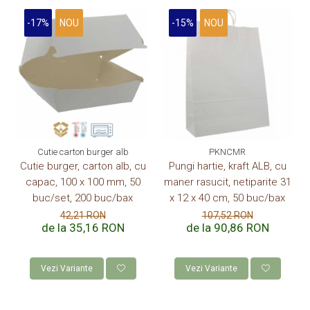
-17%
NOU
-15%
NOU
Cutie carton burger alb
PKNCMR
Cutie burger, carton alb, cu
Pungi hartie, kraft ALB, cu
capac, 100 x 100 mm, 50
maner rasucit, netiparite 31
buc/set, 200 buc/bax
x 12 x 40 cm, 50 buc/bax
42,21 RON
107,52 RON
de la 35,16 RON
de la 90,86 RON
Vezi Variante
Vezi Variante