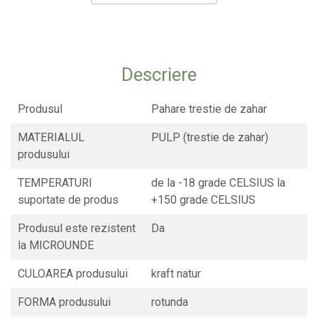
CONSUMABILE
CAPACE
CAPACE BIODEGRADABILE
Descriere
SUPORTI PAHARE
PAIE DIN HARTIE KRAFT
Produsul
Pahare trestie de zahar
PALETINE LEMN
MATERIALUL
PULP (trestie de zahar)
DISPENSER SERVETELE
produsului
TEMPERATURI
de la -18 grade CELSIUS la
suportate de produs
+150 grade CELSIUS
Produsul este rezistent
Da
la MICROUNDE
CULOAREA produsului
kraft natur
FORMA produsului
rotunda