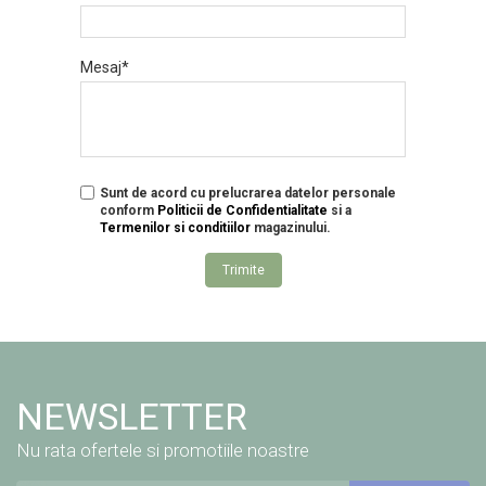
Mesaj*
Sunt de acord cu prelucrarea datelor personale
conform
Politicii de Confidentialitate
si a
Termenilor si conditiilor
magazinului.
Trimite
NEWSLETTER
Nu rata ofertele si promotiile noastre