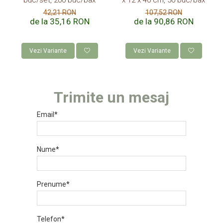
buc/set, 200 buc/bax
x 12 x 40 cm, 50 buc/bax
42,21 RON
107,52 RON
de la 35,16 RON
de la 90,86 RON
Vezi Variante
Vezi Variante
Trimite un mesaj
Email*
Nume*
Prenume*
Telefon*