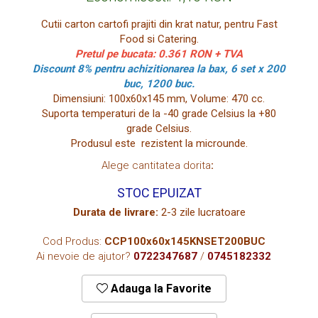
CUTII KRAFT MENIU
Cutii carton cartofi prajiti din krat natur, pentru Fast
CUTII KRAFT MENIU CU CLAPETE
Food si Catering.
CUTII CARTON ALB BURGER
Pretul pe bucata: 0.361 RON + TVA
Discount 8% pentru achizitionarea la bax, 6 set x 200
PIZZERII
buc, 1200 buc.
CUTII PIZZA KRAFT NATUR
Dimensiuni: 100x60x145 mm, Volume: 470 cc.
Suporta temperaturi de la -40 grade Celsius la +80
CUTII PIZZA CARTON ALB
grade Celsius.
PUNGI HARTIE CU FEREASTRA
Produsul este rezistent la microunde.
RESIGILABILE
Alege cantitatea dorita
:
COFETARII
STOC EPUIZAT
CUTIE TORT
Durata de livrare:
2-3 zile lucratoare
DISCURI TORT
AMBALAJE BIO
Cod Produs:
CCP100x60x145KNSET200BUC
Ai nevoie de ajutor?
0722347687
/
0745182332
AMBALAJE BIO TRESTIE
AMBALAJE BIO PALMIER
Adauga la Favorite
AMBALAJE BIO BAMBUS PLA