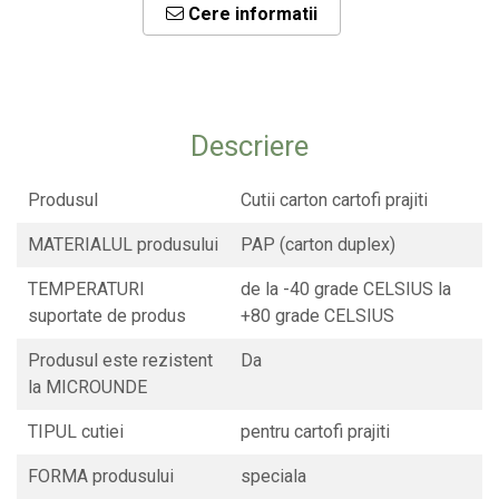
Cere informatii
CONSUMABILE
CAPACE
CAPACE BIODEGRADABILE
SUPORTI PAHARE
Descriere
PAIE DIN HARTIE KRAFT
PALETINE LEMN
Produsul
Cutii carton cartofi prajiti
DISPENSER SERVETELE
MATERIALUL produsului
PAP (carton duplex)
TEMPERATURI
de la -40 grade CELSIUS la
suportate de produs
+80 grade CELSIUS
Produsul este rezistent
Da
la MICROUNDE
TIPUL cutiei
pentru cartofi prajiti
FORMA produsului
speciala