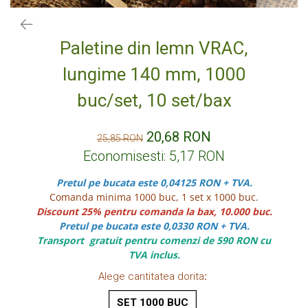
Role termice personalizate
PUNGI DE HARTIE COLORATE
ROLE TERMICE
Paletine din lemn VRAC,
ROLE CASA DE MARCAT 57 mm x 18
m
lungime 140 mm, 1000
ROLE CASA DE MARCAT 57 mm x 25
buc/set, 10 set/bax
m
ROLE CASA DE MARCAT 57 mm x 30
m
20,68 RON
25,85 RON
ROLE CASA DE MARCAT 80 mm x 30
Economisesti:
5,17
RON
m
Pretul pe bucata este 0,04125 RON + TVA.
ROLE CASA DE MARCAT 80 mm x 40
Comanda minima 1000 buc, 1 set x 1000 buc.
m
Discount 25% pentru comanda la bax, 10.000 buc.
ROLE CASA DE MARCAT 80 mm x 50
Pretul pe bucata este 0,0330 RON + TVA.
m
Transport gratuit pentru comenzi de 590 RON cu
TVA inclus.
AMBALAJE FAST FOOD,
CATERING SI STREET FOOD
Alege cantitatea dorita
:
CUTII CARTON CARTOFI PRAJITI
SET 1000 BUC