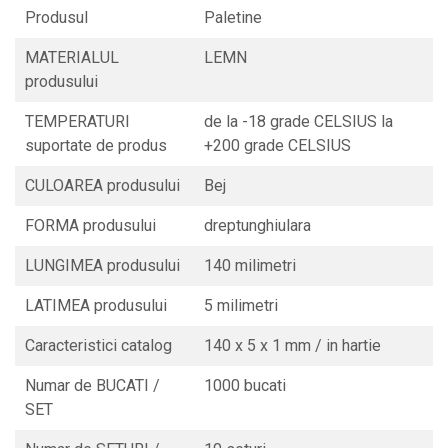
CONSUMABILE
Produsul
Paletine
CAPACE
MATERIALUL
LEMN
CAPACE BIODEGRADABILE
produsului
SUPORTI PAHARE
TEMPERATURI
de la -18 grade CELSIUS la
PAIE DIN HARTIE KRAFT
suportate de produs
+200 grade CELSIUS
PALETINE LEMN
CULOAREA produsului
Bej
DISPENSER SERVETELE
FORMA produsului
dreptunghiulara
LUNGIMEA produsului
140 milimetri
LATIMEA produsului
5 milimetri
Caracteristici catalog
140 x 5 x 1 mm / in hartie
Numar de BUCATI /
1000 bucati
SET