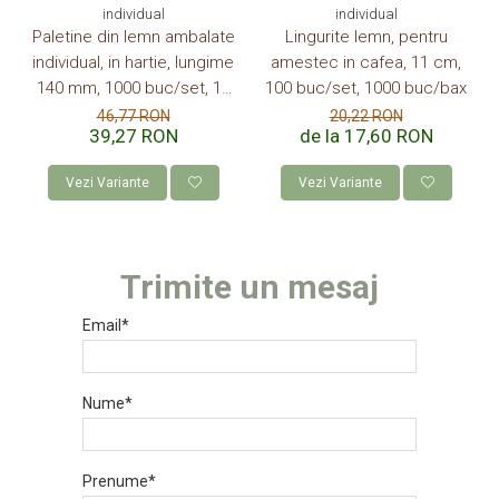
individual
individual
Paletine din lemn ambalate
Lingurite lemn, pentru
individual, in hartie, lungime
amestec in cafea, 11 cm,
140 mm, 1000 buc/set, 10
100 buc/set, 1000 buc/bax
set/bax
46,77 RON
20,22 RON
39,27 RON
de la 17,60 RON
Vezi Variante
Vezi Variante
Trimite un mesaj
Email*
Nume*
Prenume*