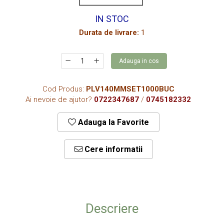
CUTII KRAFT MENIU
IN STOC
CUTII KRAFT MENIU CU CLAPETE
Durata de livrare:
1
CUTII CARTON ALB BURGER
PIZZERII
Adauga in cos
CUTII PIZZA KRAFT NATUR
CUTII PIZZA CARTON ALB
Cod Produs:
PLV140MMSET1000BUC
PUNGI HARTIE CU FEREASTRA
Ai nevoie de ajutor?
0722347687
/
0745182332
RESIGILABILE
Adauga la Favorite
COFETARII
CUTIE TORT
Cere informatii
DISCURI TORT
AMBALAJE BIO
AMBALAJE BIO TRESTIE
AMBALAJE BIO PALMIER
Descriere
AMBALAJE BIO BAMBUS PLA