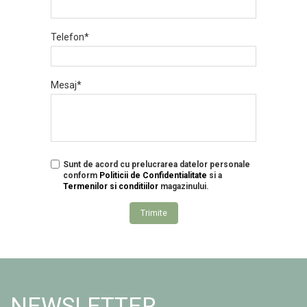
Telefon*
Mesaj*
Sunt de acord cu prelucrarea datelor personale
conform
Politicii de Confidentialitate
si a
Termenilor si conditiilor
magazinului.
Trimite
NEWSLETTER