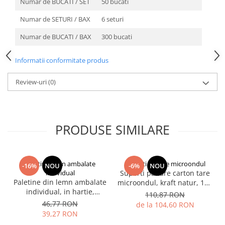
Numar de BUCATI / SET
50 bucati
PALETINE LEMN
Numar de SETURI / BAX
6 seturi
DISPENSER SERVETELE
Numar de BUCATI / BAX
300 bucati
Informatii conformitate produs
Review-uri
(0)
PRODUSE SIMILARE
Paletine lemn ambalate
Suporti pahare microondul
-16%
NOU
-6%
NOU
individual
Suporti pahare carton tare
Paletine din lemn ambalate
microondul, kraft natur, 198
individual, in hartie,
x 175 x 38 mm, 100 buc/set,
110,87 RON
lungime 140 mm, 1000
6set/bax, 600 buc/bax
46,77 RON
de la 104,60 RON
buc/set, 10 set/bax
39,27 RON