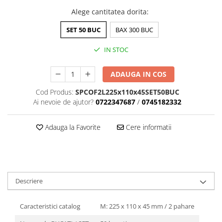
PIZZERII
Alege cantitatea dorita
:
CUTII PIZZA KRAFT NATUR
CUTII PIZZA CARTON ALB
SET 50 BUC
BAX 300 BUC
PUNGI HARTIE CU FEREASTRA
IN STOC
RESIGILABILE
COFETARII
ADAUGA IN COS
CUTIE TORT
Cod Produs:
SPCOF2L225x110x45SET50BUC
DISCURI TORT
Ai nevoie de ajutor?
0722347687
/
0745182332
AMBALAJE BIO
AMBALAJE BIO TRESTIE
Adauga la Favorite
Cere informatii
AMBALAJE BIO PALMIER
AMBALAJE BIO BAMBUS PLA
CONSUMABILE
CAPACE
Descriere
CAPACE BIODEGRADABILE
SUPORTI PAHARE
Caracteristici catalog
M: 225 x 110 x 45 mm / 2 pahare
PAIE DIN HARTIE KRAFT