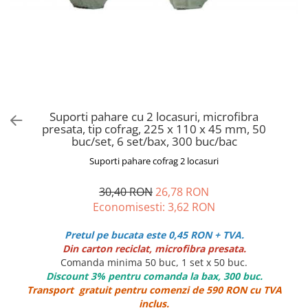
ROLE CASA DE MARCAT 57 mm x 18
m
ROLE CASA DE MARCAT 57 mm x 25
m
ROLE CASA DE MARCAT 57 mm x 30
m
ROLE CASA DE MARCAT 80 mm x 30
Suporti pahare cu 2 locasuri, microfibra
m
presata, tip cofrag, 225 x 110 x 45 mm, 50
ROLE CASA DE MARCAT 80 mm x 40
buc/set, 6 set/bax, 300 buc/bac
m
Suporti pahare cofrag 2 locasuri
ROLE CASA DE MARCAT 80 mm x 50
m
30,40 RON
26,78 RON
AMBALAJE FAST FOOD, CATERING SI
Economisesti:
3,62
RON
STREET FOOD
Pretul pe bucata este 0,45 RON + TVA.
CUTII CARTON CARTOFI PRAJITI
Din carton reciclat, microfibra presata.
CUTII KRAFT MENIU
Comanda minima 50 buc, 1 set x 50 buc.
CUTII KRAFT MENIU CU CLAPETE
Discount 3% pentru comanda la bax, 300 buc.
Transport gratuit pentru comenzi de 590 RON cu TVA
CUTII CARTON ALB BURGER
inclus.