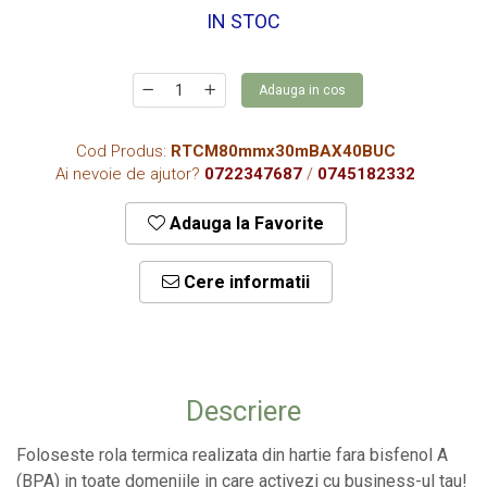
CONSUMABILE
IN STOC
CAPACE
CAPACE BIODEGRADABILE
Adauga in cos
SUPORTI PAHARE
Cod Produs:
RTCM80mmx30mBAX40BUC
PAIE DIN HARTIE KRAFT
Ai nevoie de ajutor?
0722347687
/
0745182332
PALETINE LEMN
DISPENSER SERVETELE
Adauga la Favorite
Cere informatii
Descriere
Foloseste rola termica realizata din hartie fara bisfenol A
(BPA) in toate domeniile in care activezi cu business-ul tau!