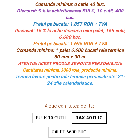
CUTII KRAFT MENIU
Comanda minima: o cutie 40 buc.
Discount: 5 % la achizitionarea BULK, 10 cutii, 400
CUTII KRAFT MENIU CU CLAPETE
buc.
CUTII CARTON ALB BURGER
Pretul pe bucata: 1.857 RON + TVA
Discount: 15 % la achizitionarea unui palet, 165 cutii,
PIZZERII
6.600 buc.
CUTII PIZZA KRAFT NATUR
Pretul pe bucata: 1.695 RON + TVA
Comanda minima: 1 palet 6.600 bucati role termice
CUTII PIZZA CARTON ALB
80 mm x 30 m.
PUNGI HARTIE CU FEREASTRA
ATENTIE! ACEST PRODUS SE POATE PERSONALIZA!
RESIGILABILE
Cantitatea minima, 3000 role, productie minima.
Termen livrare pentru role termice personalizate: 21-
COFETARII
24 zile calendaristice.
CUTIE TORT
DISCURI TORT
AMBALAJE BIO
Alege cantitatea dorita
:
AMBALAJE BIO TRESTIE
BULK 10 CUTII
BAX 40 BUC
AMBALAJE BIO PALMIER
PALET 6600 BUC
AMBALAJE BIO BAMBUS PLA