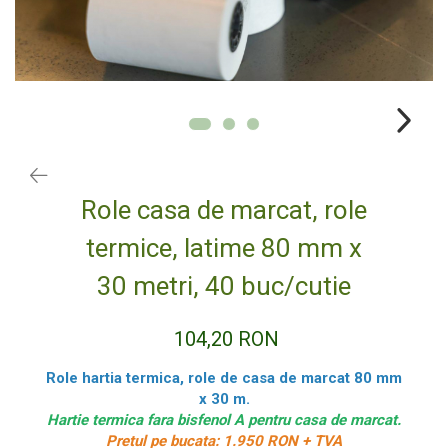
Role termice personalizate
PUNGI DE HARTIE COLORATE
ROLE TERMICE
ROLE CASA DE MARCAT 57 mm x 18
m
ROLE CASA DE MARCAT 57 mm x 25
m
ROLE CASA DE MARCAT 57 mm x 30
m
Role casa de marcat, role
ROLE CASA DE MARCAT 80 mm x 30
termice, latime 80 mm x
m
ROLE CASA DE MARCAT 80 mm x 40
30 metri, 40 buc/cutie
m
ROLE CASA DE MARCAT 80 mm x 50
104,20 RON
m
AMBALAJE FAST FOOD,
Role hartia termica, role de casa de marcat 80 mm
CATERING SI STREET FOOD
x 30 m.
Hartie termica fara bisfenol A pentru casa de marcat.
CUTII CARTON CARTOFI PRAJITI
Pretul pe bucata: 1.950 RON + TVA