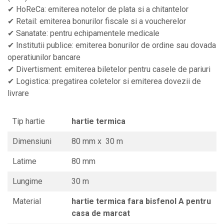
✔ HoReCa: emiterea notelor de plata si a chitantelor
✔ Retail: emiterea bonurilor fiscale si a voucherelor
✔ Sanatate: pentru echipamentele medicale
✔ Institutii publice: emiterea bonurilor de ordine sau dovada
operatiunilor bancare
✔ Divertisment: emiterea biletelor pentru casele de pariuri
✔ Logistica: pregatirea coletelor si emiterea dovezii de
livrare
Tip hartie
hartie termica
Dimensiuni
80 mm x 30 m
Latime
80 mm
Lungime
30 m
Material
hartie termica fara bisfenol A pentru
casa de marcat