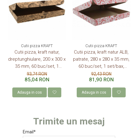
Cutii pizza KRAFT
Cutii pizza KRAFT
Cutii pizza, kraft natur,
Cutii pizza, kraft natur ALB,
dreptunghiulare, 200 x 300 x
patrate, 280 x 280 x 35 mm,
35 mm, 60 buc/set, 1
60 buc/set, 1 set/bax,
set/bax, imprimate
imprimate
93,74 RON
92,43 RON
85,04 RON
81,90 RON
Adauga in cos
Adauga in cos
Trimite un mesaj
Email*