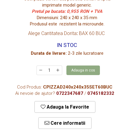
CUTII KRAFT MENIU
imprimate model generic.
Pretul pe bucata: 0,955 RON + TVA
CUTII KRAFT MENIU CU CLAPETE
Dimensiuni: 240 x 240 x 35 mm
CUTII CARTON ALB BURGER
Produsul este rezistent la microunde.
PIZZERII
Alege Cantitatea Dorita
:
BAX 60 BUC
CUTII PIZZA KRAFT NATUR
IN STOC
CUTII PIZZA CARTON ALB
Durata de livrare:
2-3 zile lucratoare
PUNGI HARTIE CU FEREASTRA
RESIGILABILE
Adauga in cos
COFETARII
CUTIE TORT
Cod Produs:
CPIZZAD240x240x35SET60BUC
DISCURI TORT
Ai nevoie de ajutor?
0722347687
/
0745182332
AMBALAJE BIO
Adauga la Favorite
AMBALAJE BIO TRESTIE
AMBALAJE BIO PALMIER
Cere informatii
AMBALAJE BIO BAMBUS PLA