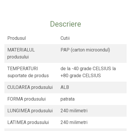
CONSUMABILE
CAPACE
Descriere
CAPACE BIODEGRADABILE
SUPORTI PAHARE
Produsul
Cutii
PAIE DIN HARTIE KRAFT
MATERIALUL
PAP (carton microondul)
PALETINE LEMN
produsului
DISPENSER SERVETELE
TEMPERATURI
de la -40 grade CELSIUS la
suportate de produs
+80 grade CELSIUS
CULOAREA produsului
ALB
FORMA produsului
patrata
LUNGIMEA produsului
240 milimetri
LATIMEA produsului
240 milimetri