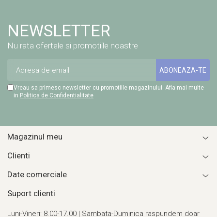
CUTII KRAFT MENIU
CUTII KRAFT MENIU CU CLAPETE
NEWSLETTER
CUTII CARTON ALB BURGER
Nu rata ofertele si promotiile noastre
PIZZERII
CUTII PIZZA KRAFT NATUR
CUTII PIZZA CARTON ALB
Vreau sa primesc newsletter cu promotiile magazinului. Afla mai multe
PUNGI HARTIE CU FEREASTRA
in
Politica de Confidentialitate
RESIGILABILE
COFETARII
CUTIE TORT
Magazinul meu
DISCURI TORT
Clienti
AMBALAJE BIO
Date comerciale
AMBALAJE BIO TRESTIE
Suport clienti
AMBALAJE BIO PALMIER
AMBALAJE BIO BAMBUS PLA
Luni-Vineri: 8.00-17.00 | Sambata-Duminica raspundem doar