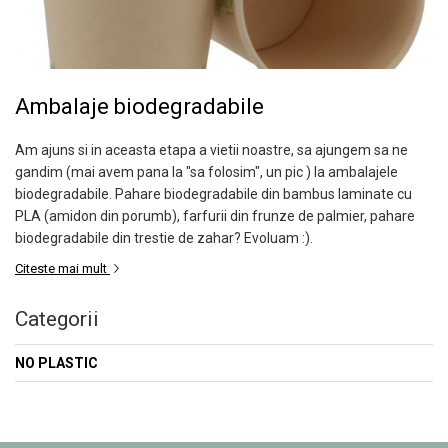
Role termice personalizate
PUNGI DE HARTIE COLORATE
ROLE TERMICE
ROLE CASA DE MARCAT 57 mm x 18
m
Ambalaje biodegradabile
ROLE CASA DE MARCAT 57 mm x 25
m
Am ajuns si in aceasta etapa a vietii noastre, sa ajungem sa ne
ROLE CASA DE MARCAT 57 mm x 30
gandim (mai avem pana la "sa folosim", un pic ) la ambalajele
m
biodegradabile. Pahare biodegradabile din bambus laminate cu
PLA (amidon din porumb), farfurii din frunze de palmier, pahare
ROLE CASA DE MARCAT 80 mm x 30
biodegradabile din trestie de zahar? Evoluam :).
m
Citeste mai mult
ROLE CASA DE MARCAT 80 mm x 40
m
Categorii
ROLE CASA DE MARCAT 80 mm x 50
m
NO PLASTIC
AMBALAJE FAST FOOD,
CATERING SI STREET FOOD
CUTII CARTON CARTOFI PRAJITI