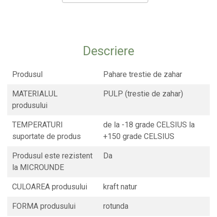
CONSUMABILE
CAPACE
CAPACE BIODEGRADABILE
Descriere
SUPORTI PAHARE
PAIE DIN HARTIE KRAFT
Produsul
Pahare trestie de zahar
PALETINE LEMN
MATERIALUL
PULP (trestie de zahar)
DISPENSER SERVETELE
produsului
TEMPERATURI
de la -18 grade CELSIUS la
suportate de produs
+150 grade CELSIUS
Produsul este rezistent
Da
la MICROUNDE
CULOAREA produsului
kraft natur
FORMA produsului
rotunda