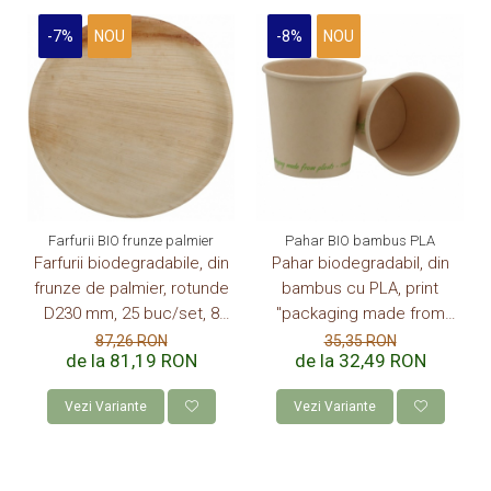
-7%
NOU
-8%
NOU
Farfurii BIO frunze palmier
Pahar BIO bambus PLA
Farfurii biodegradabile, din
Pahar biodegradabil, din
frunze de palmier, rotunde
bambus cu PLA, print
D230 mm, 25 buc/set, 8
"packaging made from
set/bax, 200 buc/bax
plants" 4Oz-120 ml, 50
87,26 RON
35,35 RON
de la 81,19 RON
de la 32,49 RON
buc/set, 20 set/bax, 1000
buc/bax
Vezi Variante
Vezi Variante