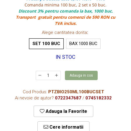
CUTII KRAFT MENIU
Comanda minima 100 buc, 2 set x 50 buc.
Discount 3% pentru comanda la bax, 1000 buc.
CUTII KRAFT MENIU CU CLAPETE
Transport gratuit pentru comenzi de 590 RON cu
CUTII CARTON ALB BURGER
TVA inclus.
PIZZERII
Alege cantitatea dorita
:
CUTII PIZZA KRAFT NATUR
SET 100 BUC
BAX 1000 BUC
CUTII PIZZA CARTON ALB
IN STOC
PUNGI HARTIE CU FEREASTRA
RESIGILABILE
COFETARII
Adauga in cos
CUTIE TORT
DISCURI TORT
Cod Produs:
PTZBIO250ML100BUCSET
Ai nevoie de ajutor?
0722347687
/
0745182332
AMBALAJE BIO
AMBALAJE BIO TRESTIE
Adauga la Favorite
AMBALAJE BIO PALMIER
AMBALAJE BIO BAMBUS PLA
Cere informatii